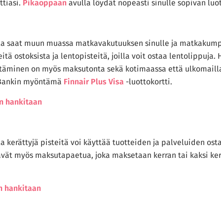
ttiasi.
Pikaoppaan
avulla löydät nopeasti sinulle sopivan luot
la saat muun muassa matkavakutuuksen sinulle ja matkakump
itä ostoksista ja lentopisteitä, joilla voit ostaa lentolippuja.
täminen on myös maksutonta sekä kotimaassa että ulkomailla
 Bankin myöntämä
Finnair Plus Visa
-luottokortti.
n hankitaan
a kerättyjä pisteitä voi käyttää tuotteiden ja palveluiden ost
äävät myös maksutapaetua, joka maksetaan kerran tai kaksi ke
n hankitaan