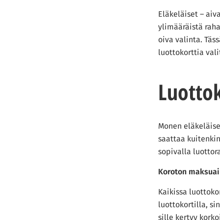
Eläkeläiset – aiv
ylimääräistä raha
oiva valinta. Tä
luottokorttia val
Luottok
Monen eläkeläise
saattaa kuitenkin
sopivalla luottor
Koroton maksua
Kaikissa luottoko
luottokortilla, s
sille kertyy korko