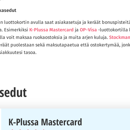
akasedut
 luottokortin avulla saat asiakasetuja ja keräät bonuspisteitä,
a. Esimerkiksi
K-Plussa Mastercard
ja
OP-Visa
-luottokortilla
olla voit maksaa ruokaostoksia ja muita arjen kuluja.
Stockma
räät puolestaan sekä maksutapaetua että ostokertymää, jonka
iakkuutesi tasoa.
asedut
K-Plussa Mastercard