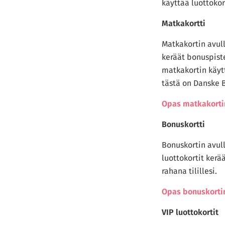
käyttää luottokor
Matkakortti
Matkakortin avul
keräät bonuspiste
matkakortin käyt
tästä on Danske
Opas matkakorti
Bonuskortti
Bonuskortin avull
luottokortit ker
rahana tilillesi.
Opas bonuskorti
VIP luottokortit