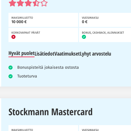
MAKSIMILUOTTO
VUOSIMAKSU
10 000 €
0 €
KORKOVAPAAT PÄIVÄT
BONUS, CASHBACK, ALENNUKSET
Hyvät puolet
Lisätiedot
Vaatimukset
Lyhyt arvostelu
Bonuspisteitä jokaisesta ostosta
Tuoteturva
Stockmann Mastercard
MAKSIMILUOTTO
VUOSIMAKSU