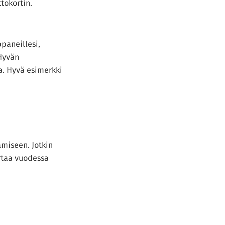
tokortin.
paneillesi,
 Hyvän
. Hyvä esimerkki
amiseen. Jotkin
rtaa vuodessa