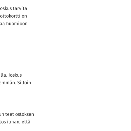
joskus tarvita
ottokortti on
ttaa huomioon
la. Joskus
enemmän. Silloin
kun teet ostoksen
tos ilman, että