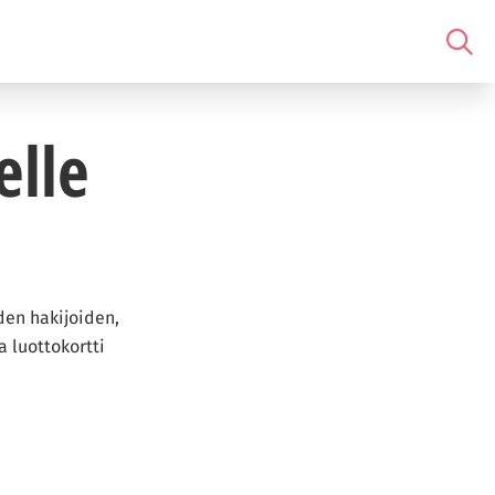
elle
den hakijoiden,
a luottokortti