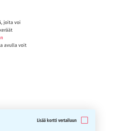
 joita voi
 keräät
nn
 avulla voit
Lisää kortti vertailuun