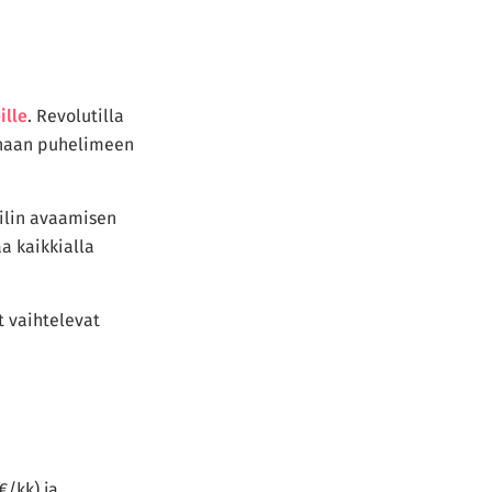
ille
. Revolutilla
konaan puhelimeen
itilin avaamisen
a kaikkialla
t vaihtelevat
€/kk) ja