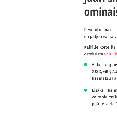
ominai
Revolutin maksuko
on paljon varaa v
Kaikille korteill
ostoksista
valuu
Viikonloppuis
(USD, GBP, AU
lisämaksu kai
Lisäksi Thai
vaihtokurssii
päälle vielä 