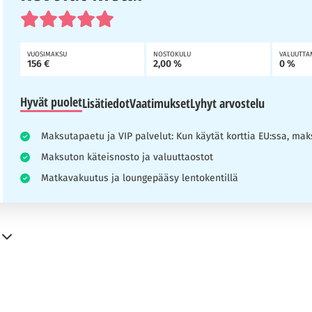
VUOSIMAKSU
NOSTOKULU
VALUUTTA
156 €
2,00 %
0 %
Hyvät puolet
Lisätiedot
Vaatimukset
Lyhyt arvostelu
Maksutapaetu ja VIP palvelut: Kun käytät korttia EU:ssa, ma
Maksuton käteisnosto ja valuuttaostot
Matkavakuutus ja loungepääsy lentokentillä
outunut auttamaan kävijöitä tekemään tietoon perustuvia päätöksiä luo
a, työskentelee ahkerasti tarjotakseen sinulle tarvitsemiasi neuvoj
a, testaavat kortit itse. Tavoitteenamme on tarjota sinulle selkeitä ja 