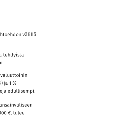
ihtoehdon välillä
la tehdyistä
n:
 valuuttoihin
) ja 1 %
teja edullisempi.
kansainväliseen
000 €, tulee