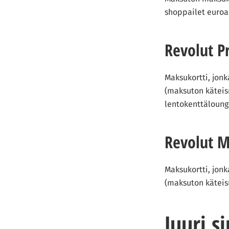
shoppailet euro
Revolut 
Maksukortti, jon
(maksuton käteis
lentokenttäloung
Revolut M
Maksukortti, jon
(maksuton käteis
Juuri s