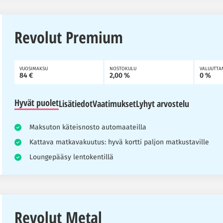
Revolut Premium
VUOSIMAKSU
NOSTOKULU
VALUUTTA
84 €
2,00 %
0 %
Hyvät puolet
Lisätiedot
Vaatimukset
Lyhyt arvostelu
Maksuton käteisnosto automaateilla
Kattava matkavakuutus: hyvä kortti paljon matkustaville
Loungepääsy lentokentillä
Revolut Metal