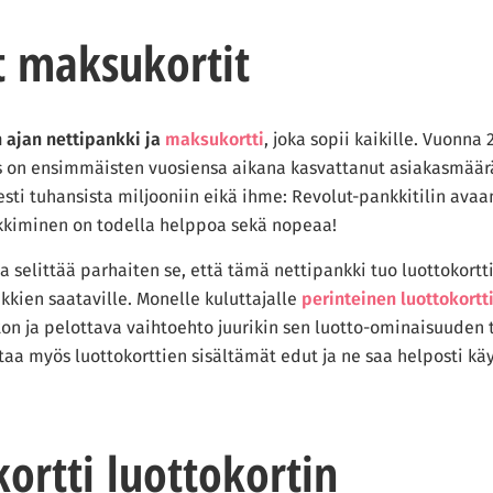
t.com-sivustolla tavoitteemme on tarjota kaikki tarvittavat tiedot, jotta
t maksukortit
 ajan nettipankki ja
maksukortti
, joka sopii kaikille. Vuonna
tys on ensimmäisten vuosiensa aikana kasvattanut asiakasmää
sti tuhansista miljooniin eikä ihme: Revolut-pankkitilin avaa
kiminen on todella helppoa sekä nopeaa!
a selittää parhaiten se, että tämä nettipankki tuo luottokort
kien saataville. Monelle kuluttajalle
perinteinen luottokortt
n ja pelottava vaihtoehto juurikin sen luotto-ominaisuuden 
taa myös luottokorttien sisältämät edut ja ne saa helposti kä
ortti luottokortin