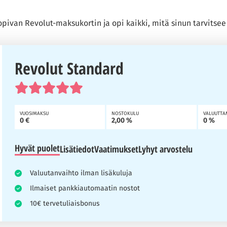
pivan Revolut-maksukortin ja opi kaikki, mitä sinun tarvitsee 
Revolut Standard
VUOSIMAKSU
NOSTOKULU
VALUUTTA
0 €
2,00 %
0 %
Hyvät puolet
Lisätiedot
Vaatimukset
Lyhyt arvostelu
Valuutanvaihto ilman lisäkuluja
Ilmaiset pankkiautomaatin nostot
10€ tervetuliaisbonus