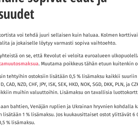
suudet
rtista voi tehdä juuri sellaisen kuin haluaa. Kolmen korttiva
alita ja jokaiselle löytyy varmasti sopiva vaihtoehto.
e yhteistä on se, että Revolut ei veloita euroalueen ulkopuolel
ttamuutosmaksua
. Muutama poikkeus tähän etuun kuitenkin o
in tehtyihin ostoksiin lisätään 0,5 % lisämaksu kaikkii suuriin
D, CAD, NZD, CHF, JPY, ISK, SEK, HKD, NOK, SGD, DKK, PLN, ja CZK
kkiin muihin valuuttoihin. Lisämaksu on tavallisia luottokort
maan bahtien, Venäjän ruplien ja Ukrainan hryvnien kohdalla 
n lisätään 1 % lisämaksu. Jos kuukausittaiset ostot ylittävät 6 
0,5 % lisämaksu.