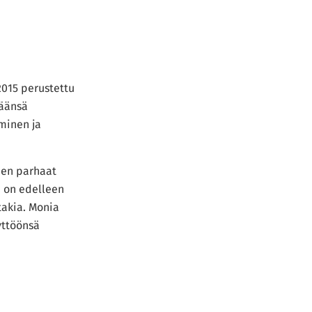
 voit tehdä viisaita valintoja, jotka sopivat
 2015 perustettu
räänsä
minen ja
tien parhaat
i
on edelleen
takia. Monia
yttöönsä