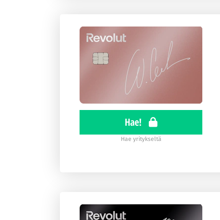
Hae!
Hae yritykseltä