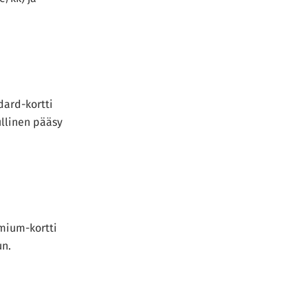
dard-kortti
ullinen pääsy
mium-kortti
un.