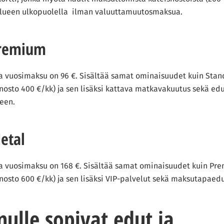
alueen ulkopuolella ilman valuuttamuutosmaksua.
Premium
ka vuosimaksu on 96 €. Sisältää samat ominaisuudet kuin Stan
nosto 400 €/kk) ja sen lisäksi kattava matkavakuutus sekä ed
een.
etal
ka vuosimaksu on 168 €. Sisältää samat ominaisuudet kuin Pre
nosto 600 €/kk) ja sen lisäksi VIP-palvelut sekä maksutapaed
inulle sopivat edut ja