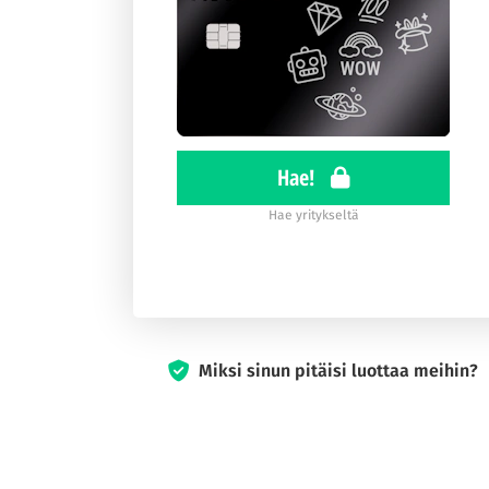
Hae!
Hae yritykseltä
Miksi sinun pitäisi luottaa meihin?
Vuodesta 2017 lähtien Luottokortit.com on sit
kokemusta sekä rahoituksesta että matkailust
Asiantuntijamme, joilla on pitkä kokemus alalt