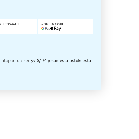
MUUTOSMAKSU
MOBIILIMAKSUT
ksutapaetua kertyy 0,1 % jokaisesta ostoksesta
ttokorteista. Asiantunteva tiimimme, jolla on
a parhaan päätöksen tekemiseksi.
rehellisiä vertailuja kaikista Suomessa