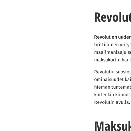
saatavilla olevista luottokorteista. Luottokorti
Revolu
juuri sinun taloudelliseen tilanteeseesi.
Revolut on uuden
brittiläinen yri
maailmanlaajuise
maksukortin hank
Revolutin suosiot
ominaisuudet kaik
hieman tuntemato
kuitenkin kiinnos
Revolutin avulla.
Maksuk