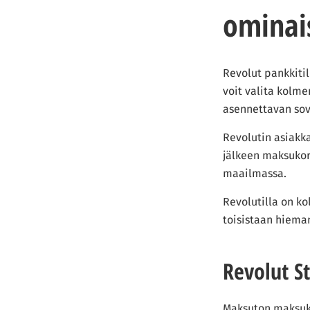
ominai
Revolut pankkitil
voit valita kolme
asennettavan sov
Revolutin asiakk
jälkeen maksukort
maailmassa.
Revolutilla on ko
toisistaan hieman
Revolut S
Maksuton maksuko