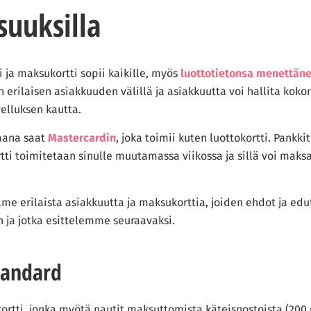
suuksilla
i ja maksukortti sopii kaikille, myös
luottotietonsa menettäne
n erilaisen asiakkuuden välillä ja asiakkuutta voi hallita ko
elluksen kautta.
aana saat
Mastercardin
, joka toimii kuten luottokortti. Pankk
ti toimitetaan sinulle muutamassa viikossa ja sillä voi maksa
lme erilaista asiakkuutta ja maksukorttia, joiden ehdot ja edu
 ja jotka esittelemme seuraavaksi.
tandard
rtti, jonka myötä nautit maksuttomista käteisnostoista (200 