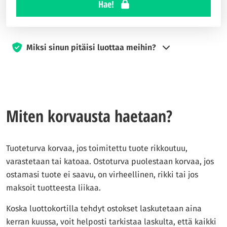
Hae!
Miksi sinun pitäisi luottaa meihin?
Vuodesta 2017 lähtien Luottokortit.com on sitoutunut
auttamaan kävijöitä tekemään tietoon perustuvia päätöksiä
luottokorteista. Asiantunteva tiimimme, jolla on kokemusta
sekä rahoituksesta että matkailusta, työskentelee ahkerasti
Miten korvausta haetaan?
tarjotakseen sinulle tarvitsemiasi neuvoja parhaan päätöksen
tekemiseksi.
Tuoteturva korvaa, jos toimitettu tuote rikkoutuu,
Asiantuntijamme, joilla on pitkä kokemus alalta, testaavat
varastetaan tai katoaa. Ostoturva puolestaan korvaa, jos
kortit itse. Tavoitteenamme on tarjota sinulle selkeitä ja
ostamasi tuote ei saavu, on virheellinen, rikki tai jos
rehellisiä vertailuja kaikista Suomessa saatavilla olevista
maksoit tuotteesta liikaa.
luottokorteista. Luottokortit.com-sivustolla tavoitteemme on
tarjota kaikki tarvittavat tiedot, jotta voit tehdä viisaita
Koska luottokortilla tehdyt ostokset laskutetaan aina
valintoja, jotka sopivat juuri sinun taloudelliseen
kerran kuussa, voit helposti tarkistaa laskulta, että kaikki