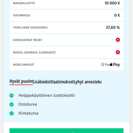
10 000 €
MAKSIMILUOTTO
0 €
VUOSIMAKSU
27,60 %
TODELLINEN VUOSIKORKO
KORKOVAPAAT PÄIVÄT
BONUS, CASHBACK, ALENNUKSET
MOBIILIMAKSUT
Hyvät puolet
Lisätiedot
Vaatimukset
Lyhyt arvostelu
Helppokäyttöinen luottokortti
Ostoturva
Hintaturva