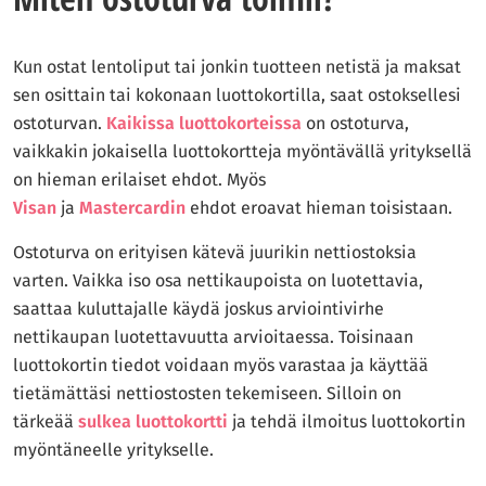
Kun ostat lentoliput tai jonkin tuotteen netistä ja maksat
sen osittain tai kokonaan luottokortilla, saat ostoksellesi
ostoturvan.
Kaikissa luottokorteissa
on ostoturva,
vaikkakin jokaisella luottokortteja myöntävällä yrityksellä
on hieman erilaiset ehdot. Myös
Visan
ja
Mastercardin
ehdot eroavat hieman toisistaan.
Ostoturva on erityisen kätevä juurikin nettiostoksia
varten. Vaikka iso osa nettikaupoista on luotettavia,
saattaa kuluttajalle käydä joskus arviointivirhe
nettikaupan luotettavuutta arvioitaessa. Toisinaan
luottokortin tiedot voidaan myös varastaa ja käyttää
tietämättäsi nettiostosten tekemiseen. Silloin on
tärkeää
sulkea luottokortti
ja tehdä ilmoitus luottokortin
myöntäneelle yritykselle.