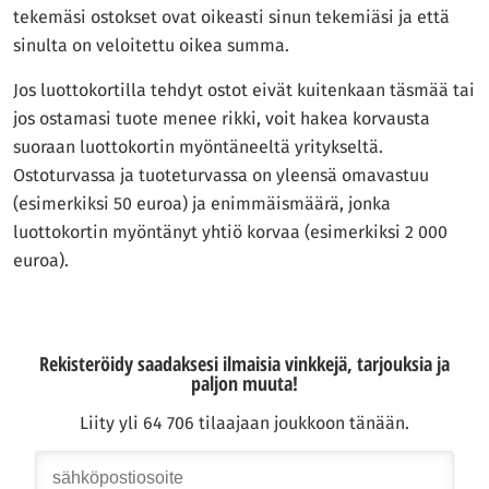
tilanteeseesi.
tekemäsi ostokset ovat oikeasti sinun tekemiäsi ja että
sinulta on veloitettu oikea summa.
Jos luottokortilla tehdyt ostot eivät kuitenkaan täsmää tai
jos ostamasi tuote menee rikki, voit hakea korvausta
suoraan luottokortin myöntäneeltä yritykseltä.
Ostoturvassa ja tuoteturvassa on yleensä omavastuu
(esimerkiksi 50 euroa) ja enimmäismäärä, jonka
luottokortin myöntänyt yhtiö korvaa (esimerkiksi 2 000
euroa).
Rekisteröidy saadaksesi ilmaisia vinkkejä, tarjouksia ja
paljon muuta!
Liity yli 64 706 tilaajaan joukkoon tänään.