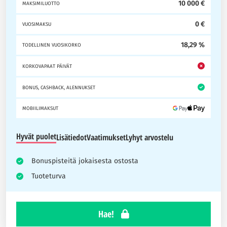
10 000 €
MAKSIMILUOTTO
0 €
VUOSIMAKSU
18,29 %
TODELLINEN VUOSIKORKO
KORKOVAPAAT PÄIVÄT
BONUS, CASHBACK, ALENNUKSET
MOBIILIMAKSUT
Hyvät puolet
Lisätiedot
Vaatimukset
Lyhyt arvostelu
Bonuspisteitä jokaisesta ostosta
Tuoteturva
Hae!