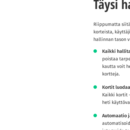
Täysi h
Riippumatta siitä
korteista, käyttä
hallinnan tason v
Kaikki hallit
poistaa tarpe
kautta voit h
kortteja.
Kortit luoda
Kaikki kortit
heti käyttöva
Automaatio ja
automatisoida