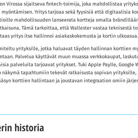
on Virossa sijaitseva fintech-toimija, joka mahdollistaa yrityk
myöntämisen. Yritys tarjoaa sekä fyysisiä että digitaalisia kor
tioille mahdollisuuden lanseerata kortteja omalla brändillään
atkaisuna. Tämä tarkoittaa, että Wallester vastaa teknisestä t
taas yritys itse hallinnoi asiakaskokemusta ja kortin ulkoasua
niteltu yrityksille, jotka haluavat täyden hallinnan korttien 
intaan. Palvelua käyttävät muun muassa verkkokaupat, laskutu
isia palveluita tarjoavat yritykset. Tuki Apple Paylle, Google W
 näkymä tapahtumiin tekevät ratkaisusta sopivan yrityksille,
syn korttien hallintaan ja joustavan integraation omiin järje
rin historia