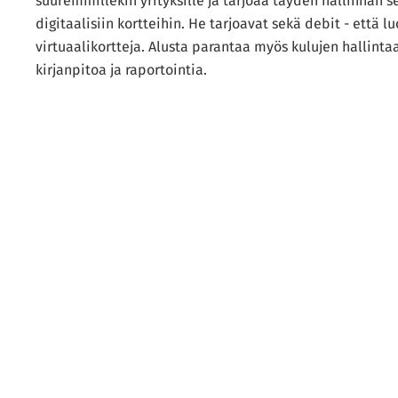
suuremmillekin yrityksille ja tarjoaa täyden hallinnan se
digitaalisiin kortteihin. He tarjoavat sekä debit - että l
virtuaalikortteja. Alusta parantaa myös kulujen hallintaa
kirjanpitoa ja raportointia.