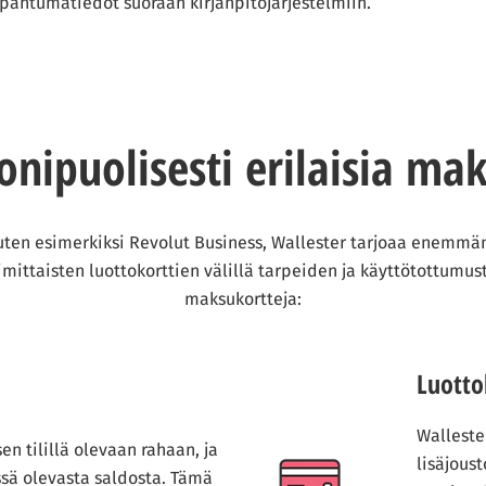
apahtumatiedot suoraan kirjanpitojärjestelmiin.
nipuolisesti erilaisia ma
uten esimerkiksi Revolut Business, Wallester tarjoaa enemmän 
imittaisten luottokorttien välillä tarpeiden ja käyttötottumus
maksukortteja:
Luotto
Walleste
sen tilillä olevaan rahaan, ja
lisäjous
ssä olevasta saldosta. Tämä