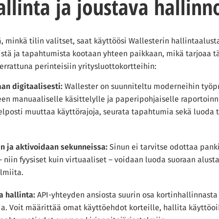
allinta ja joustava hallinn
, minkä tilin valitset, saat käyttöösi Wallesterin hallintaalust
jistä ja tapahtumista kootaan yhteen paikkaan, mikä tarjoaa 
errattuna perinteisiin yritysluottokortteihin:
aan digitaalisesti:
Wallester on suunniteltu moderneihin työpr
en manuaaliselle käsittelylle ja paperipohjaiselle raportoinni
elposti muuttaa käyttörajoja, seurata tapahtumia sekä luoda t
an ja aktivoidaan sekunneissa:
Sinun ei tarvitse odottaa pank
 – niin fyysiset kuin virtuaaliset – voidaan luoda suoraan alusta
lmiita.
 hallinta:
API-yhteyden ansiosta suurin osa kortinhallinnasta
. Voit määrittää omat käyttöehdot korteille, hallita käyttöoi