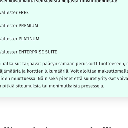
kset voivat valita seuraavista neljästä tilivaihtoehdosta:
allester FREE
allester PREMIUM
allester PLATINUM
allester ENTERPRISE SUITE
i ratkaisut tarjoavat pääsyn samaan peruskorttituotteeseen, m
äjämääriä ja korttien lukumääriä. Voit aloittaa maksuttomalla
iden muuttuessa. Näin sekä pienet että suuret yritykset voiva
 pitkiä sitoumuksia tai monimutkaisia prosesseja.