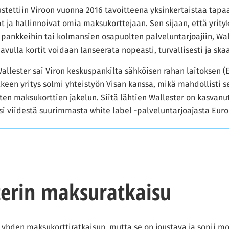
stettiin Viroon vuonna 2016 tavoitteena yksinkertaistaa tapaa
at ja hallinnoivat omia maksukorttejaan. Sen sijaan, että yrity
 pankkeihin tai kolmansien osapuolten palveluntarjoajiin, Wal
 avulla kortit voidaan lanseerata nopeasti, turvallisesti ja ska
llester sai Viron keskuspankilta sähköisen rahan laitoksen (E
keen yritys solmi yhteistyön Visan kanssa, mikä mahdollisti s
sten maksukorttien jakelun. Siitä lähtien Wallester on kasvanu
si viidestä suurimmasta white label -palveluntarjoajasta Eur
terin maksuratkaisu
 yhden maksukorttiratkaisun, mutta se on joustava ja sopii mo