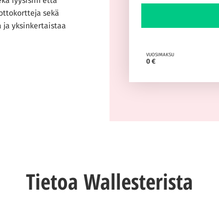
kä fyysisiin että
uottokortteja sekä
 ja yksinkertaistaa
VUOSIMAKSU
0 €
Tietoa Wallesterista