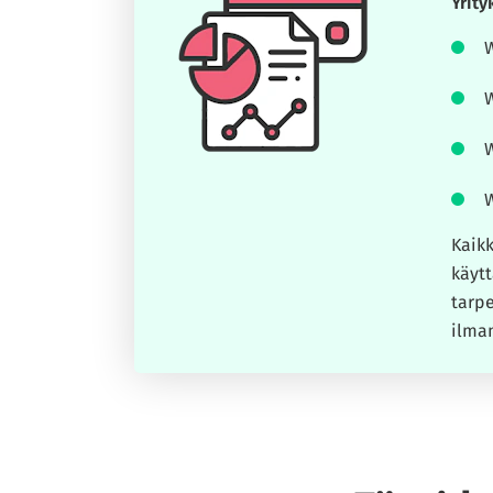
Yrity
W
W
W
W
Kaikk
käytt
tarpe
ilman