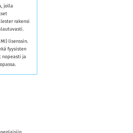
, jolla
kset
lester rakensi
alautuvasti.
MI) lisenssin.
ekä fyysisten
t nopeasti ja
oopassa.
nenlaisiin