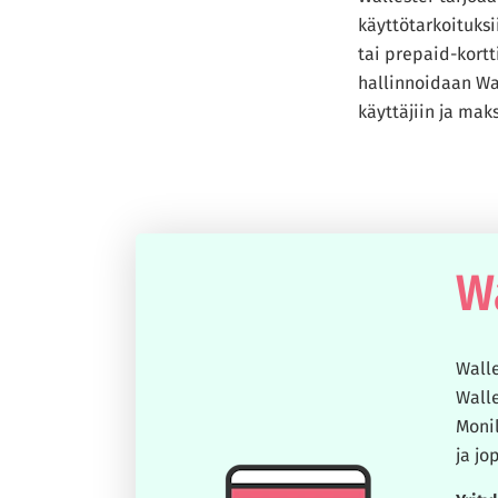
käyttötarkoituksii
tai prepaid-kortti
hallinnoidaan Wal
käyttäjiin ja ma
Wa
Walle
Walle
Monil
ja jo