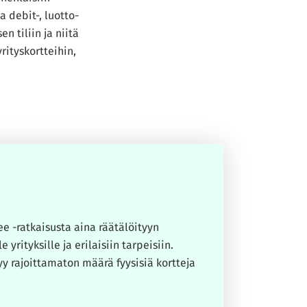
a debit-, luotto-
n tiliin ja niitä
rityskortteihin,
ee -ratkaisusta aina räätälöityyn
yrityksille ja erilaisiin tarpeisiin.
tyy rajoittamaton määrä fyysisiä kortteja