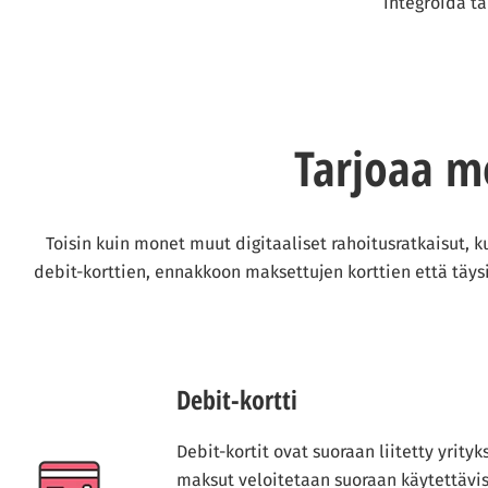
integroida t
Tarjoaa mo
Toisin kuin monet muut digitaaliset rahoitusratkaisut, k
debit-korttien, ennakkoon maksettujen korttien että täys
Debit-kortti
Debit-kortit ovat suoraan liitetty yrityk
maksut veloitetaan suoraan käytettävi