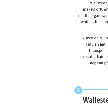
Wallester 
maksukorttien 
muille organisaa
"white label" -r
Alusta on suun
kulujen hall
tilauspohja
reaaliaikainen
nopean pää
Walleste