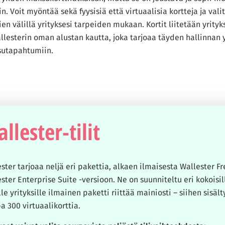
n. Voit myöntää sekä fyysisiä että virtuaalisia kortteja ja valit
en välillä yrityksesi tarpeiden mukaan. Kortit liitetään yritykse
lesterin oman alustan kautta, joka tarjoaa täyden hallinnan y
ksutapahtumiin.
llester-tilit
ster tarjoaa neljä eri pakettia, alkaen ilmaisesta Wallester Fr
ster Enterprise Suite -versioon. Ne on suunniteltu eri kokoisille 
le yrityksille ilmainen paketti riittää mainiosti – siihen sisäl
pa 300 virtuaalikorttia.