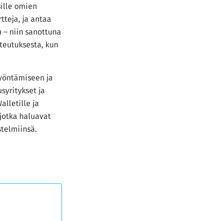
sille omien
tteja, ja antaa
 – niin sanottuna
oteutuksesta, kun
.
myöntämiseen ja
syritykset ja
alletille ja
 jotka haluavat
stelmiinsä.