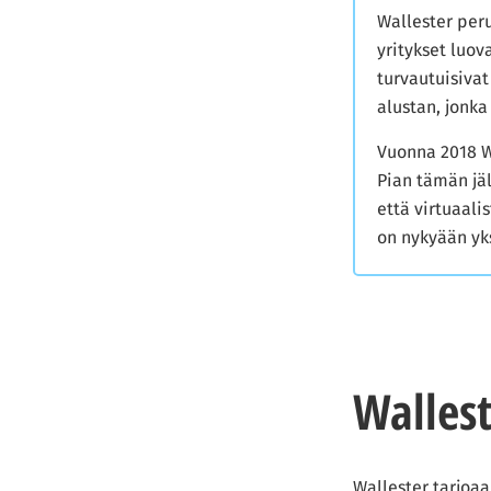
Wallester peru
yritykset luov
turvautuisivat
alustan, jonka
Vuonna 2018 Wa
Pian tämän jäl
että virtuaali
on nykyään yk
Walles
Wallester tarjoaa