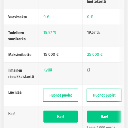
luottokortti
Vuosimaksu
0 €
0 €
Todellinen
18,97 %
19,57 %
vuosikorko
Maksimiluotto
15 000 €
25 000 €
Ilmainen
Kyllä
Ei
rinnakkaiskortti
Lue lisää
Huonot puolet
Huonot puolet
Hae!
Hae!
Hae!
Laina 5 000 euroa,