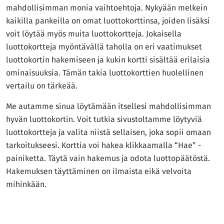
mahdollisimman monia vaihtoehtoja. Nykyään melkein
kaikilla pankeilla on omat luottokorttinsa, joiden lisäksi
voit löytää myös muita luottokortteja. Jokaisella
luottokortteja myöntävällä taholla on eri vaatimukset
luottokortin hakemiseen ja kukin kortti sisältää erilaisia
ominaisuuksia. Tämän takia luottokorttien huolellinen
vertailu on tärkeää.
Me autamme sinua löytämään itsellesi mahdollisimman
hyvän luottokortin. Voit tutkia sivustoltamme löytyviä
luottokortteja ja valita niistä sellaisen, joka sopii omaan
tarkoitukseesi. Korttia voi hakea klikkaamalla “Hae” -
painiketta. Täytä vain hakemus ja odota luottopäätöstä.
Hakemuksen täyttäminen on ilmaista eikä velvoita
mihinkään.