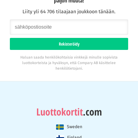
paljon muuta!
Liity yli 64 706 tilaajaan joukkoon tänään.
Rekisteröidy
Haluan saada henkilökohtaisia vinkkejä minulle sopivista
luottokorteista ja hyväksyn, että Compary AB käsittelee
henkilötietojani.
Luottokortit
.com
Sweden
Finland