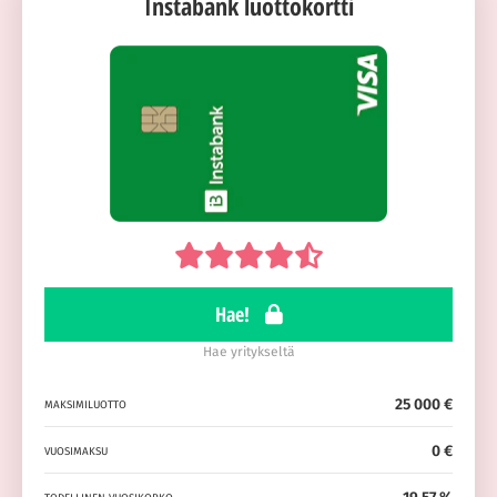
Instabank luottokortti
Hae!
Hae yritykseltä
25 000 €
MAKSIMILUOTTO
0 €
VUOSIMAKSU