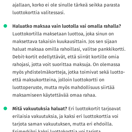
ajallaan, korko ei ole sinulle tärkeä seikka parasta
luottokorttia valitessasi.
Haluatko maksaa vain luotolla vai omalla rahalla?
Luottokortilla maksetaan luottoa, joka sinun on
maksettava takaisin kuukausittain. Jos sen sijaan
haluat maksaa omilla rahoillasi, valitse pankkikortti.
Debit-kortit edellyttävät, että siirrät kortille omia
rahojasi, jotta voit suorittaa maksuja. On olemassa
myös yhdistelmäkortteja, jotka toimivat sekä luotto-
että maksukortteina, jolloin luottokortti on
luottoperuste, mutta myös mahdollisuus siirtää
maksamiseen käytettävää omaa rahaa.
Mitä vakuutuksia haluat?
Eri luottokortit tarjoavat
erilaisia vakuutuksia, ja kaksi eri luottokorttia voi
tarjota saman vakuutuksen, mutta eri ehdoilla.
Esimerkiksi kaksi luottokorttia voi tarjota