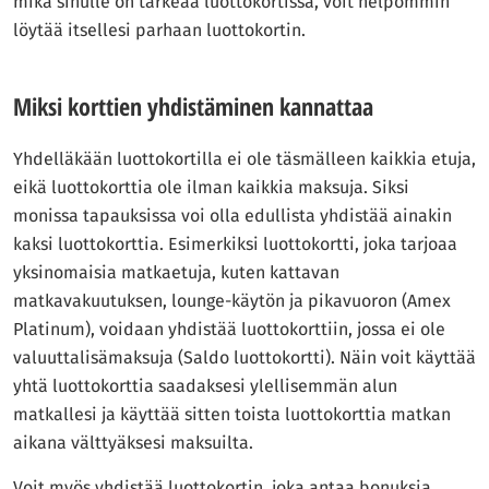
mikä sinulle on tärkeää luottokortissa, voit helpommin
löytää itsellesi parhaan luottokortin.
Miksi korttien yhdistäminen kannattaa
Yhdelläkään luottokortilla ei ole täsmälleen kaikkia etuja,
eikä luottokorttia ole ilman kaikkia maksuja. Siksi
monissa tapauksissa voi olla edullista yhdistää ainakin
kaksi luottokorttia. Esimerkiksi luottokortti, joka tarjoaa
yksinomaisia matkaetuja, kuten kattavan
matkavakuutuksen, lounge-käytön ja pikavuoron (Amex
Platinum), voidaan yhdistää luottokorttiin, jossa ei ole
valuuttalisämaksuja (Saldo luottokortti). Näin voit käyttää
yhtä luottokorttia saadaksesi ylellisemmän alun
matkallesi ja käyttää sitten toista luottokorttia matkan
aikana välttyäksesi maksuilta.
Voit myös yhdistää luottokortin, joka antaa bonuksia