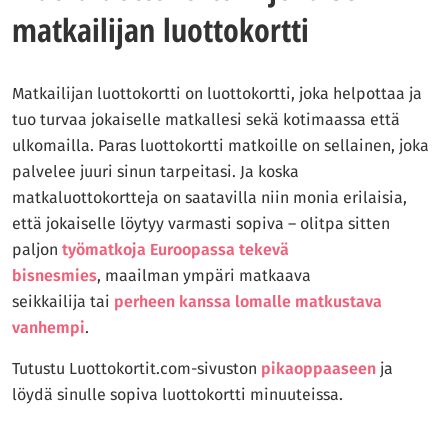
matkailijan luottokortti
Matkailijan luottokortti on luottokortti, joka helpottaa ja
tuo turvaa jokaiselle matkallesi sekä kotimaassa että
ulkomailla. Paras luottokortti matkoille on sellainen, joka
palvelee juuri sinun tarpeitasi. Ja koska
matkaluottokortteja on saatavilla niin monia erilaisia,
että jokaiselle löytyy varmasti sopiva – olitpa sitten
paljon
työmatkoja Euroopassa tekevä
bisnesmies
, maailman ympäri matkaava
seikkailija tai
perheen kanssa lomalle matkustava
vanhempi
.
Tutustu Luottokortit.com-sivuston
pikaoppaaseen
ja
löydä sinulle sopiva luottokortti minuuteissa.