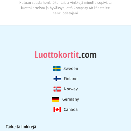
Haluan saada henkilökohtaisia vinkkejä minulle sopivista
luottokorteista ja hyväksyn, että Compary AB käsittelee
henkilötietojani.
Luottokortit
.com
Sweden
Finland
Norway
Germany
Canada
Tärkeitä linkkejä