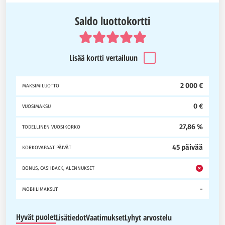
Saldo luottokortti
Lisää kortti vertailuun
2 000 €
MAKSIMILUOTTO
0 €
VUOSIMAKSU
27,86 %
TODELLINEN VUOSIKORKO
45 päivää
KORKOVAPAAT PÄIVÄT
BONUS, CASHBACK, ALENNUKSET
-
MOBIILIMAKSUT
Hyvät puolet
Lisätiedot
Vaatimukset
Lyhyt arvostelu