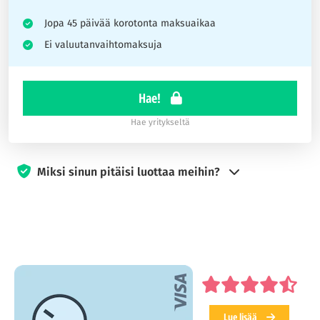
Jopa 45 päivää korotonta maksuaikaa
Ei valuutanvaihtomaksuja
Hae!
Hae yritykseltä
Miksi sinun pitäisi luottaa meihin?
Vuodesta 2017 lähtien Luottokortit.com on sitoutunut
auttamaan kävijöitä tekemään tietoon perustuvia päätöksiä
luottokorteista. Asiantunteva tiimimme, jolla on kokemusta
sekä rahoituksesta että matkailusta, työskentelee ahkerasti
tarjotakseen sinulle tarvitsemiasi neuvoja parhaan päätöksen
tekemiseksi.
Lue lisää