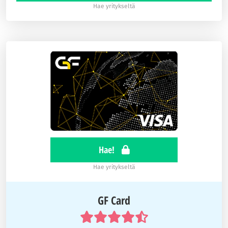
Hae yritykseltä
Hae!
Hae yritykseltä
GF Card