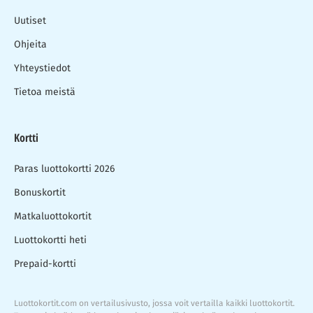
Uutiset
Ohjeita
Yhteystiedot
Tietoa meistä
Kortti
Paras luottokortti 2026
Bonuskortit
Matkaluottokortit
Luottokortti heti
Prepaid-kortti
Luottokortit.com on vertailusivusto, jossa voit vertailla kaikki luottokortit.