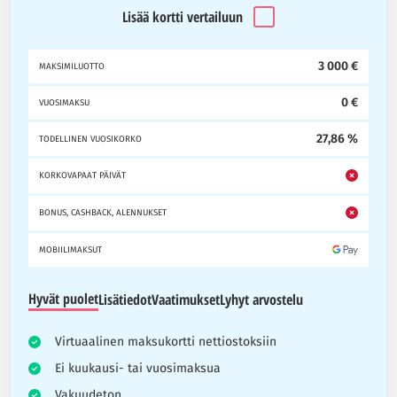
Lisää kortti vertailuun
3 000 €
MAKSIMILUOTTO
0 €
VUOSIMAKSU
27,86 %
TODELLINEN VUOSIKORKO
KORKOVAPAAT PÄIVÄT
BONUS, CASHBACK, ALENNUKSET
MOBIILIMAKSUT
Hyvät puolet
Lisätiedot
Vaatimukset
Lyhyt arvostelu
Virtuaalinen maksukortti nettiostoksiin
Ei kuukausi- tai vuosimaksua
Vakuudeton