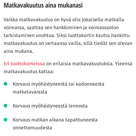
Matkavakuutus aina mukanasi
Vaikka matkavakuutus on hyvä olla jokaisella matkalla
voimassa, saattaa sen hankkiminen ja voimassaolon
tarkistaminen unohtua. Siksi luottokortin kautta hankittu
matkavakuutus on vertaansa vailla, sillä tiedät sen olevan
aina mukana.
Eri luottokorteissa
on erilaisia matkavakuutuksia. Yleensä
matkavakuutus kattaa:
Korvaus myöhästyneestä tai kadonneesta
matkatavarasta
Korvaus myöhästyneestä lennosta
Korvaus matkan aikana tapahtuneesta
onnettomuudesta