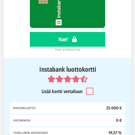
Hae!
Hae yritykseltä
Instabank luottokortti
Lisää kortti vertailuun
25 000 €
MAKSIMILUOTTO
0 €
VUOSIMAKSU
19,57 %
TODELLINEN VUOSIKORKO