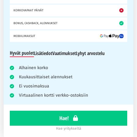
KORKOVAPAAT PÄIVÄT
BONUS, CASHBACK, ALENNUKSET
MOBIILIMAKSUT
Hyvät puolet
Lisätiedot
Vaatimukset
Lyhyt arvostelu
Alhainen korko
Kuukausittaiset alennukset
Ei vuosimaksua
Virtuaalinen kortti verkko-ostoksiin
Hae!
Hae yritykseltä