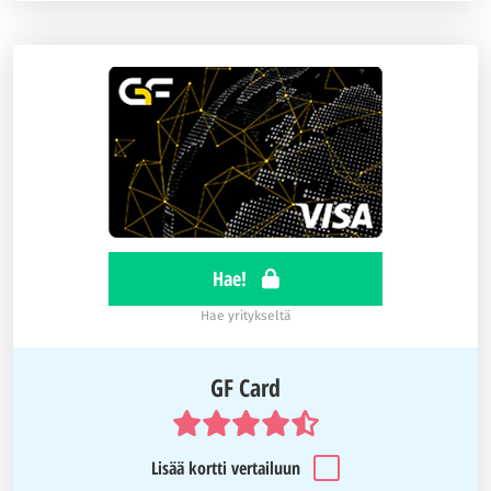
Hae!
Hae yritykseltä
GF Card
Lisää kortti vertailuun