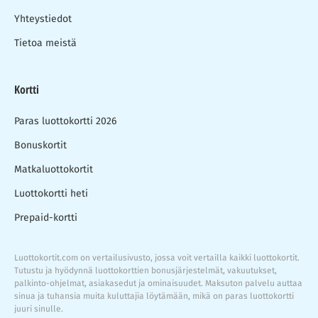
Yhteystiedot
Tietoa meistä
Kortti
Paras luottokortti 2026
Bonuskortit
Matkaluottokortit
Luottokortti heti
Prepaid-kortti
Luottokortit.com on vertailusivusto, jossa voit vertailla kaikki luottokortit.
Tutustu ja hyödynnä luottokorttien bonusjärjestelmät, vakuutukset,
palkinto-ohjelmat, asiakasedut ja ominaisuudet. Maksuton palvelu auttaa
sinua ja tuhansia muita kuluttajia löytämään, mikä on paras luottokortti
juuri sinulle.