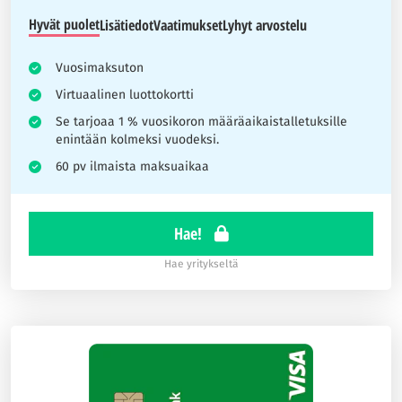
Hyvät puolet
Lisätiedot
Vaatimukset
Lyhyt arvostelu
Vuosimaksuton
Virtuaalinen luottokortti
Se tarjoaa 1 % vuosikoron määräaikaistalletuksille
enintään kolmeksi vuodeksi.
60 pv ilmaista maksuaikaa
Hae!
Hae yritykseltä