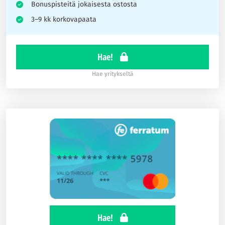
Bonuspisteitä jokaisesta ostosta
3–9 kk korkovapaata
Hae!
Hae yritykseltä
Hae!