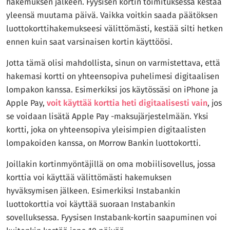
hakemuksen jälkeen. Fyysisen kortin toimituksessa kestää
rehellisiä vertailuja kaikista Suomessa saatavilla olevista
yleensä muutama päivä. Vaikka voitkin saada päätöksen
luottokorteista. Luottokortit.com-sivustolla tavoitteemme on
luottokorttihakemukseesi välittömästi, kestää silti hetken
tarjota kaikki tarvittavat tiedot, jotta voit tehdä viisaita
ennen kuin saat varsinaisen kortin käyttöösi.
valintoja, jotka sopivat juuri sinun taloudelliseen
tilanteeseesi.
Jotta tämä olisi mahdollista, sinun on varmistettava, että
hakemasi kortti on yhteensopiva puhelimesi digitaalisen
lompakon kanssa. Esimerkiksi jos käytössäsi on iPhone ja
Apple Pay,
voit käyttää korttia heti digitaalisesti vain
, jos
se voidaan lisätä Apple Pay -maksujärjestelmään. Yksi
kortti, joka on yhteensopiva yleisimpien digitaalisten
lompakoiden kanssa, on Morrow Bankin luottokortti.
Joillakin kortinmyöntäjillä on oma mobiilisovellus, jossa
korttia voi käyttää välittömästi hakemuksen
hyväksymisen jälkeen. Esimerkiksi Instabankin
luottokorttia voi käyttää suoraan Instabankin
sovelluksessa. Fyysisen Instabank-kortin saapuminen voi