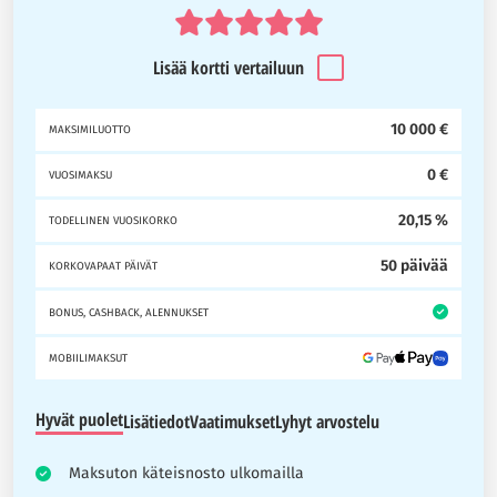
Lisää kortti vertailuun
10 000 €
MAKSIMILUOTTO
0 €
VUOSIMAKSU
20,15 %
TODELLINEN VUOSIKORKO
50 päivää
KORKOVAPAAT PÄIVÄT
BONUS, CASHBACK, ALENNUKSET
MOBIILIMAKSUT
Hyvät puolet
Lisätiedot
Vaatimukset
Lyhyt arvostelu
Maksuton käteisnosto ulkomailla