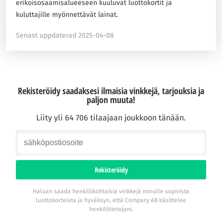
erikoisosaamisalueeseen kuuluvat luottokortit ja
kuluttajille myönnettävät lainat.
Senast uppdaterad 2025-04-08
Rekisteröidy saadaksesi ilmaisia vinkkejä, tarjouksia ja
paljon muuta!
Liity yli 64 706 tilaajaan joukkoon tänään.
Rekisteröidy
Haluan saada henkilökohtaisia vinkkejä minulle sopivista
luottokorteista ja hyväksyn, että Compary AB käsittelee
henkilötietojani.