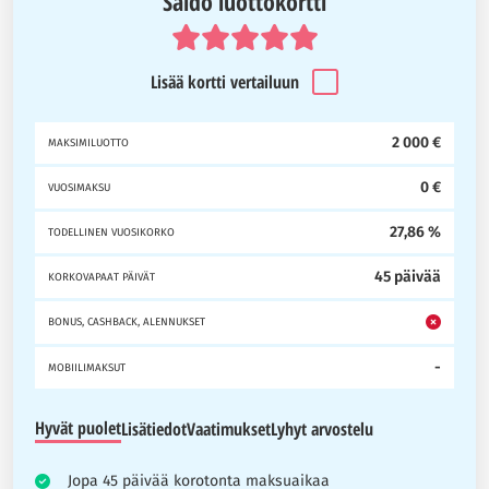
Saldo luottokortti
Lisää kortti vertailuun
2 000 €
MAKSIMILUOTTO
0 €
VUOSIMAKSU
27,86 %
TODELLINEN VUOSIKORKO
45 päivää
KORKOVAPAAT PÄIVÄT
BONUS, CASHBACK, ALENNUKSET
-
MOBIILIMAKSUT
Hyvät puolet
Lisätiedot
Vaatimukset
Lyhyt arvostelu
Jopa 45 päivää korotonta maksuaikaa