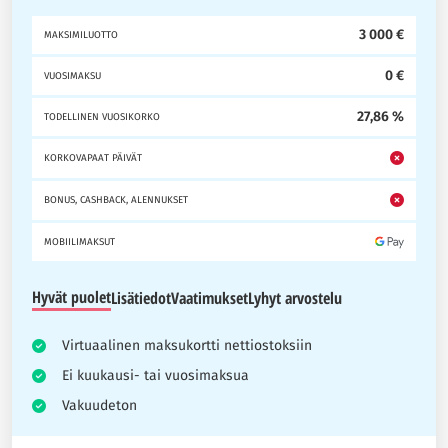
3 000 €
MAKSIMILUOTTO
0 €
VUOSIMAKSU
27,86 %
TODELLINEN VUOSIKORKO
KORKOVAPAAT PÄIVÄT
BONUS, CASHBACK, ALENNUKSET
MOBIILIMAKSUT
Hyvät puolet
Lisätiedot
Vaatimukset
Lyhyt arvostelu
Virtuaalinen maksukortti nettiostoksiin
Ei kuukausi- tai vuosimaksua
Vakuudeton