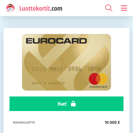
Luottokortit
.com
Hae!
10 000 €
MAKSIMILUOTTO