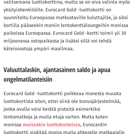
valitsemana luottokorttina, mutta se on oiva valinta myös
yksityishenkilöille. Eurocard Gold -luottokortti on
suunniteltu Euroopassa matkustaville kuluttajille, ja siksi
kortilla pääseekin moniin lentokenttäloungeihin monissa
paikoissa Euroopassa. Eurocard Gold -kortti toimii yli 30
miljoonassa ostopaikassa ja lisäksi sillä voi tehdä
käteisnostoja ympäri maailmaa.
Valuuttalaskin, ajantasainen saldo ja apua
ongelmatilanteisiin
Eurocard Gold -luottokortti poikkeaa monesta muusta
luottokortista siten, ettei siinä ole bonusjärjestelmää,
jonka avulla voisi kerätä pisteitä esimerkiksi
lentomatkoja ja muita etuja varten. Mutta kuten
monissa
muissakin luottokorteissa
, Eurocardin
luottokortti sisältää monia muita ahkeralle matkaajalle