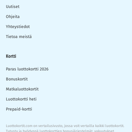
Uutiset
Ohjeita
Yhteystiedot
Tietoa meistä
Kortti
Paras luottokortti 2026
Bonuskortit
Matkaluottokortit
Luottokortti heti
Prepaid-kortti
Luottokortit.com on vertailusivusto, jossa voit vertailla kaikki luottokortit.
Tutustu ja hyödynnä luottokorttien bonusjärjestelmät, vakuutukset,