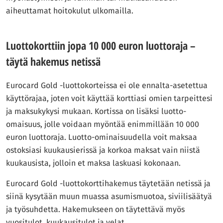
aiheuttamat hoitokulut ulkomailla.
Luottokorttiin jopa 10 000 euron luottoraja –
täytä hakemus netissä
Eurocard Gold -luottokorteissa ei ole ennalta-asetettua
käyttörajaa, joten voit käyttää korttiasi omien tarpeittesi
ja maksukykysi mukaan. Kortissa on lisäksi luotto-
omaisuus, jolle voidaan myöntää enimmillään 10 000
euron luottoraja. Luotto-ominaisuudella voit maksaa
ostoksiasi kuukausierissä ja korkoa maksat vain niistä
kuukausista, jolloin et maksa laskuasi kokonaan.
Eurocard Gold -luottokorttihakemus täytetään netissä ja
siinä kysytään muun muassa asumismuotoa, siviilisäätyä
ja työsuhdetta. Hakemukseen on täytettävä myös
vuositulot, kuukausitulot ja velat.