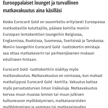
Eurooppalaiset lounget ja turvallinen
matkavakuutus aina käsilläsi
Koska Eurocard Gold on suunniteltu erityisesti Euroopassa
matkustaville kuluttajille, pääsee kortilla moniin
Euroopan lentokenttien loungeihin Belgiassa,
Englannissa, Ruotsissa, Suomessa, Sveitsissä ja Tanskassa.
Moniin loungeihin Eurocard Gold -luottokortin omistaja
saa ottaa matkakaverin tai perheenjäsenen mukaan
edulliseen hintaan.
Eurocard Gold -luottokorttiin sisältyy myös
matkavakuutus. Matkavakuutus on voimassa, kun maksat
matkalippusi Eurocard Gold -kortilla. Vakuutus kattaa
myös peruutusturvan ilman lisäkuluja. Matkavakuutus
korvaa muun muassa lennon tai muun julkisen
kulkuneuvon myöhästymisen, matkatavaroiden
myöhästymisen ja vamman tai matkasairauden