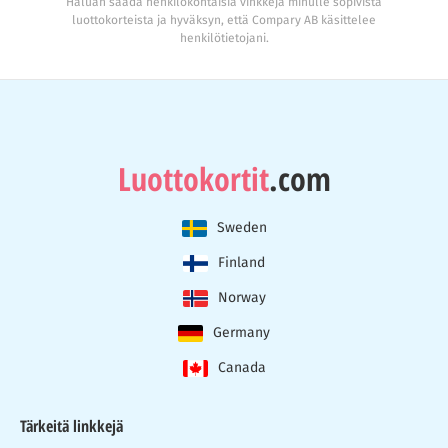
Haluan saada henkilökohtaisia vinkkejä minulle sopivista
luottokorteista ja hyväksyn, että Compary AB käsittelee
henkilötietojani.
Luottokortit
.com
Sweden
Finland
Norway
Germany
Canada
Tärkeitä linkkejä