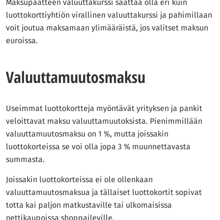
Maksupäätteen valuuttakurssi saattaa olla eri kuin
luottokorttiyhtiön virallinen valuuttakurssi ja pahimillaan
voit joutua maksamaan ylimääräistä, jos valitset maksun
euroissa.
Valuuttamuutosmaksu
Useimmat luottokortteja myöntävät yrityksen ja pankit
veloittavat maksu valuuttamuutoksista. Pienimmillään
valuuttamuutosmaksu on 1 %, mutta joissakin
luottokorteissa se voi olla jopa 3 % muunnettavasta
summasta.
Joissakin luottokorteissa ei ole ollenkaan
valuuttamuutosmaksua ja tällaiset luottokortit sopivat
totta kai paljon matkustaville tai ulkomaisissa
nettikaupoissa shoppaileville.