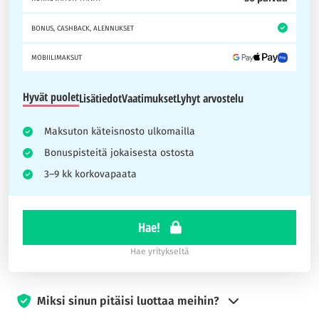
BONUS, CASHBACK, ALENNUKSET
MOBIILIMAKSUT
Hyvät puolet
Lisätiedot
Vaatimukset
Lyhyt arvostelu
Maksuton käteisnosto ulkomailla
Bonuspisteitä jokaisesta ostosta
3–9 kk korkovapaata
Hae!
Hae yritykseltä
Miksi sinun pitäisi luottaa meihin?