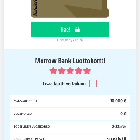
Hae!
Hae yritykseltä
Morrow Bank Luottokortti
Lisää kortti vertailuun
10 000 €
MAKSIMILUOTTO
0 €
VUOSIMAKSU
20,15 %
TODELLINEN VUOSIKORKO
50 päivää
KORKOVAPAAT PÄIVÄT