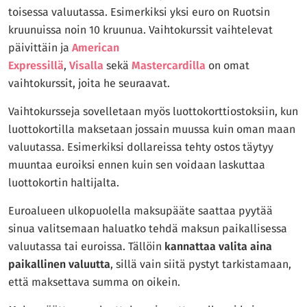
toisessa valuutassa. Esimerkiksi yksi euro on Ruotsin
kruunuissa noin 10 kruunua. Vaihtokurssit vaihtelevat
päivittäin ja
American
Expressillä
,
Visalla
sekä
Mastercardilla
on omat
vaihtokurssit, joita he seuraavat.
Vaihtokursseja sovelletaan myös luottokorttiostoksiin, kun
luottokortilla maksetaan jossain muussa kuin oman maan
valuutassa. Esimerkiksi dollareissa tehty ostos täytyy
muuntaa euroiksi ennen kuin sen voidaan laskuttaa
luottokortin haltijalta.
Euroalueen ulkopuolella maksupääte saattaa pyytää
sinua valitsemaan haluatko tehdä maksun paikallisessa
valuutassa tai euroissa. Tällöin
kannattaa valita aina
paikallinen valuutta
, sillä vain siitä pystyt tarkistamaan,
että maksettava summa on oikein.