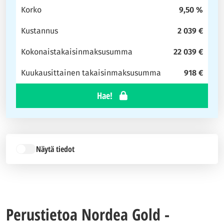
Korko
9,50 %
Kustannus
2 039 €
Kokonaistakaisinmaksusumma
22 039 €
Kuukausittainen takaisinmaksusumma
918 €
Hae!
Näytä tiedot
Perustietoa Nordea Gold -