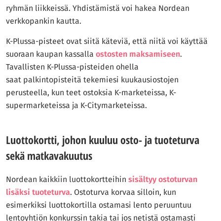
ryhmän liikkeissä. Yhdistämistä voi hakea Nordean
verkkopankin kautta.
K-Plussa-pisteet ovat siitä käteviä, että niitä voi käyttää
suoraan kaupan kassalla
ostosten maksamiseen
.
Tavallisten K-Plussa-pisteiden ohella
saat palkintopisteitä tekemiesi kuukausiostojen
perusteella, kun teet ostoksia K-marketeissa, K-
supermarketeissa ja K-Citymarketeissa.
Luottokortti, johon kuuluu osto- ja tuoteturva
sekä matkavakuutus
Nordean kaikkiin luottokortteihin
sisältyy ostoturvan
lisäksi tuoteturva
. Ostoturva korvaa silloin, kun
esimerkiksi luottokortilla ostamasi lento peruuntuu
lentoyhtiön konkurssin takia tai jos netistä ostamasti