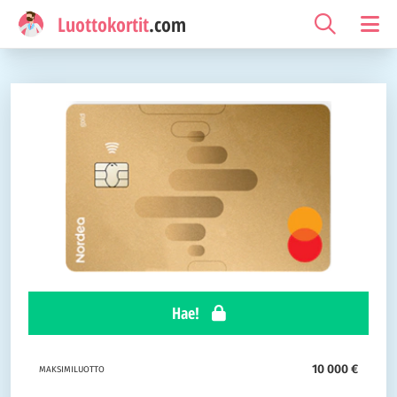
Luottokortit
.com
Hae!
10 000 €
MAKSIMILUOTTO