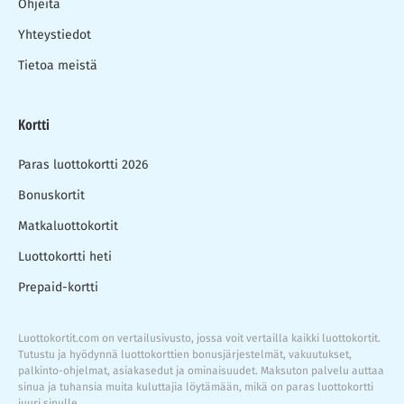
Ohjeita
Yhteystiedot
Tietoa meistä
Kortti
Paras luottokortti 2026
Bonuskortit
Matkaluottokortit
Luottokortti heti
Prepaid-kortti
Luottokortit.com on vertailusivusto, jossa voit vertailla kaikki luottokortit.
Tutustu ja hyödynnä luottokorttien bonusjärjestelmät, vakuutukset,
palkinto-ohjelmat, asiakasedut ja ominaisuudet. Maksuton palvelu auttaa
sinua ja tuhansia muita kuluttajia löytämään, mikä on paras luottokortti
juuri sinulle.