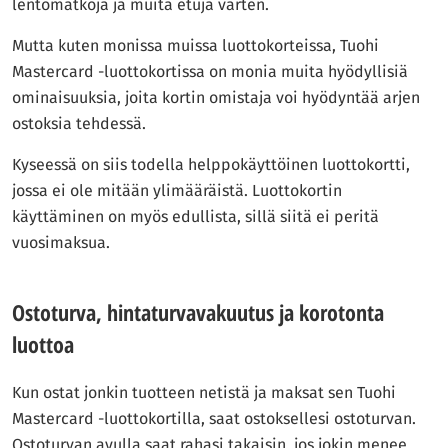
lentomatkoja ja muita etuja varten.
Mutta kuten monissa muissa luottokorteissa, Tuohi
Mastercard -luottokortissa on monia muita hyödyllisiä
ominaisuuksia, joita kortin omistaja voi hyödyntää arjen
ostoksia tehdessä.
Kyseessä on siis todella helppokäyttöinen luottokortti,
jossa ei ole mitään ylimääräistä. Luottokortin
käyttäminen on myös edullista, sillä siitä ei peritä
vuosimaksua.
Ostoturva, hintaturvavakuutus ja korotonta
luottoa
Kun ostat jonkin tuotteen netistä ja maksat sen Tuohi
Mastercard -luottokortilla, saat ostoksellesi ostoturvan.
Ostoturvan avulla saat rahasi takaisin, jos jokin menee