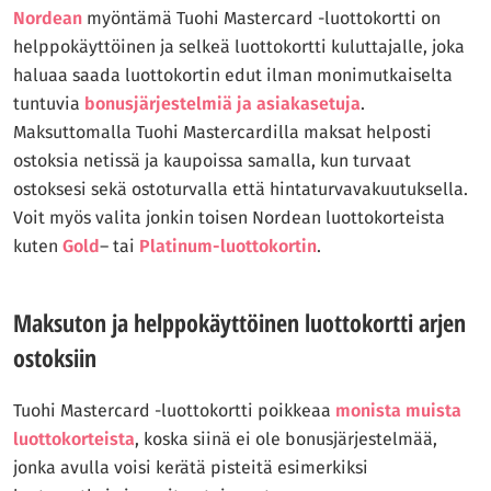
Nordean
myöntämä Tuohi Mastercard -luottokortti on
helppokäyttöinen ja selkeä luottokortti kuluttajalle, joka
haluaa saada luottokortin edut ilman monimutkaiselta
tuntuvia
bonusjärjestelmiä ja asiakasetuja
.
Maksuttomalla Tuohi Mastercardilla maksat helposti
ostoksia netissä ja kaupoissa samalla, kun turvaat
ostoksesi sekä ostoturvalla että hintaturvavakuutuksella.
Voit myös valita jonkin toisen Nordean luottokorteista
kuten
Gold
– tai
Platinum-luottokortin
.
Maksuton ja helppokäyttöinen luottokortti arjen
ostoksiin
Tuohi Mastercard -luottokortti poikkeaa
monista muista
luottokorteista
, koska siinä ei ole bonusjärjestelmää,
jonka avulla voisi kerätä pisteitä esimerkiksi