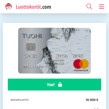
Luottokortit
.com
Hae!
10 000 €
MAKSIMILUOTTO