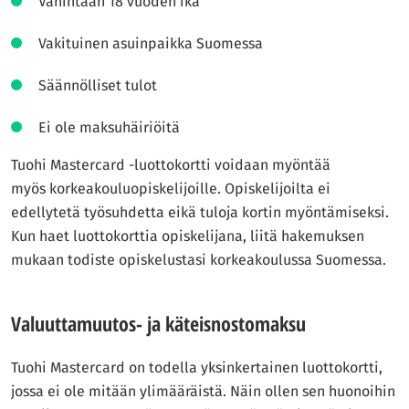
Vähintään 18 vuoden ikä
Vakituinen asuinpaikka Suomessa
Säännölliset tulot
Ei ole maksuhäiriöitä
Tuohi Mastercard -luottokortti voidaan myöntää
myös korkeakouluopiskelijoille. Opiskelijoilta ei
edellytetä työsuhdetta eikä tuloja kortin myöntämiseksi.
Kun haet luottokorttia opiskelijana, liitä hakemuksen
mukaan todiste opiskelustasi korkeakoulussa Suomessa.
Valuuttamuutos- ja käteisnostomaksu
Tuohi Mastercard on todella yksinkertainen luottokortti,
jossa ei ole mitään ylimääräistä. Näin ollen sen huonoihin