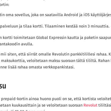
ortin:
in oma sovellus, joka on saatavilla Android ja iOS käyttöjärje
palveluun ja tilaa kortti. Tilaaminen kestää noin 3 minuuttia.
 kortti toimitetaan Global Expressin kautta ja paketin saapu
rantakoodin avulla.
mii siten, että siirrät omalle Revolutin pankkitilillesi rahaa. 
maksukorttia, veloitetaan maksu suoraan tältä tililtä. Rahan
sinne lisää rahaa omasta verkkopankistasi.
su
prepaid-kortin ainoa huono puoli on se, että kortista veloit
taan kuukausittain ja se veloitetaan suoraan
Revolut
tililtä