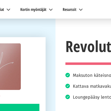
iat
Kortin myöntäjät
Resurssit
Revolu
Maksuton käteisno
Kattava matkavakuu
Loungepääsy lento