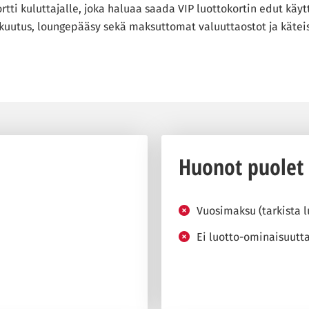
ti kuluttajalle, joka haluaa saada VIP luottokortin edut käyt
kuutus, loungepääsy sekä maksuttomat valuuttaostot ja kätei
Huonot puolet
Vuosimaksu (tarkista 
Ei luotto-ominaisuutt