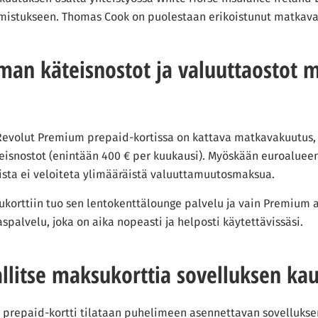
istukseen. Thomas Cook on puolestaan erikoistunut matkava
an käteisnostot ja valuuttaostot m
ä Revolut Premium prepaid-kortissa on kattava matkavakuutus,
isnostot (enintään 400 € per kuukausi). Myöskään euroaluee
sista ei veloiteta ylimääräistä valuuttamuutosmaksua.
ukorttiin tuo sen lentokenttälounge palvelu ja vain Premium a
aspalvelu, joka on aika nopeasti ja helposti käytettävissäsi.
allitse maksukorttia sovelluksen kau
prepaid-kortti tilataan puhelimeen asennettavan sovelluksen