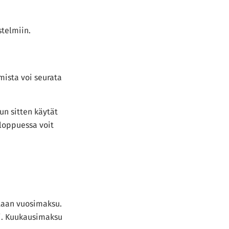
stelmiin.
mista voi seurata
Kun sitten käytät
 loppuessa voit
etaan vuosimaksu.
si. Kuukausimaksu