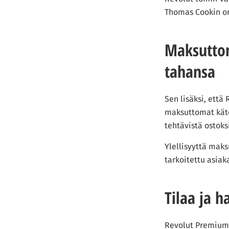
Thomas Cookin om
Maksuttom
tahansa
Sen lisäksi, ett
maksuttomat käte
tehtävistä ostok
Ylellisyyttä maks
tarkoitettu asiak
Tilaa ja h
Revolut Premium 