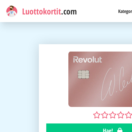
Luottokortit
.com
Kategor
Hae!