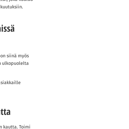
kuutuksiin.
issä
 on siinä myös
n ulkopuolelta
siakkaille
tta
 kautta. Toimi