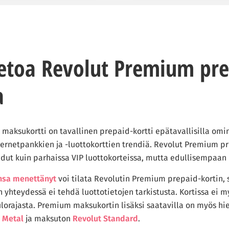
ietoa Revolut Premium pre
a
aksukortti on tavallinen prepaid-kortti epätavallisilla omin
ternetpankkien ja -luottokorttien trendiä. Revolut Premium p
edut kuin parhaissa VIP luottokorteissa, mutta edullisempaan 
nsa menettänyt
voi tilata Revolutin Premium prepaid-kortin, s
yhteydessä ei tehdä luottotietojen tarkistusta. Kortissa ei 
ulorajasta. Premium maksukortin lisäksi saatavilla on myös h
 Metal
ja maksuton
Revolut Standard
.