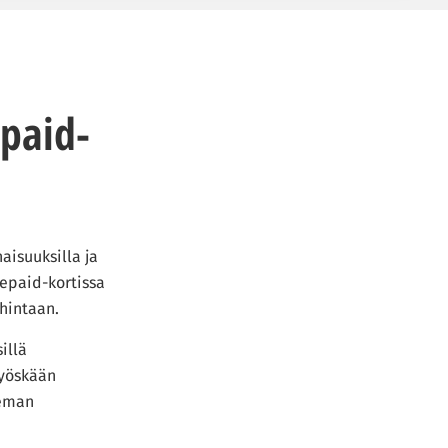
paid-
aisuuksilla ja
repaid-kortissa
hintaan.
illä
myöskään
ieman