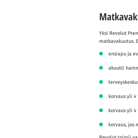
Matkavak
Yksi Revolut Prem
matkavakuutus. E
ensiapu ja e
akuutti hamm
terveyskesk
korvaus yli 
korvaus yli 
korvaus, jos 
Revolut toimii va