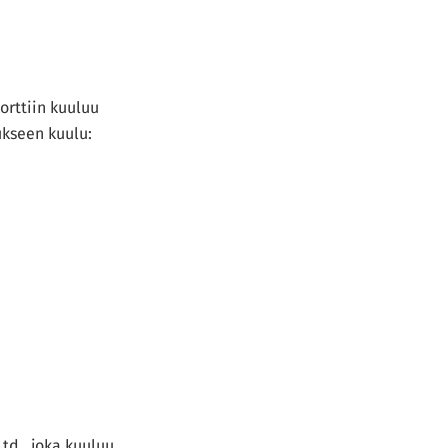
orttiin kuuluu
kseen kuulu:
td., joka kuuluu