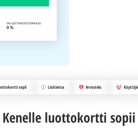
VALUUTTAMUUTOSMAKSU
0 %
uottokortti sopii
Lisätietoa
Arvostelu
Käyttäji
Kenelle luottokortti sopii