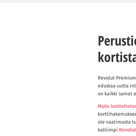
Perust
kortist
Revolut Premium m
edustaa uutta in
on kaikki samat 
Myös luottotieto
korttihakemuksen 
ole vaatimusta t
kalliimpi
Revolut