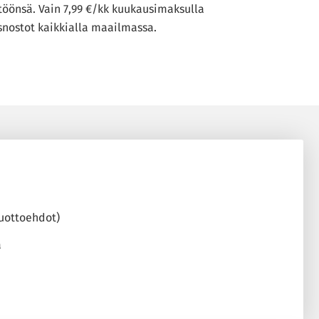
töönsä. Vain 7,99 €/kk kuukausimaksulla
snostot kaikkialla maailmassa.
luottoehdot)
a