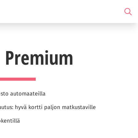
t Premium
sto automaateilla
tus: hyvä kortti paljon matkustaville
kentillä