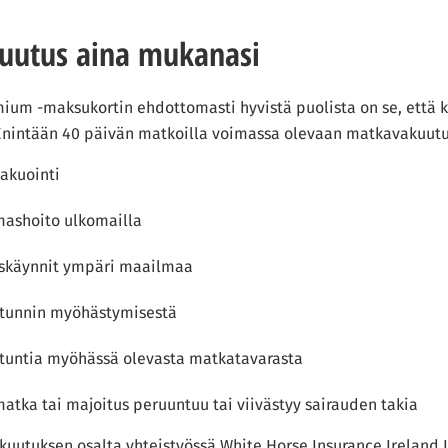
uutus aina mukanasi
ium -maksukortin ehdottomasti hyvistä puolista on se, että k
nintään 40 päivän matkoilla voimassa olevaan matkavakuutu
vakuointi
ashoito ulkomailla
uskäynnit ympäri maailmaa
4 tunnin myöhästymisestä
4 tuntia myöhässä olevasta matkatavarasta
matka tai majoitus peruuntuu tai viivästyy sairauden takia
kuutuksen osalta yhteistyössä White Horse Insurance Ireland L