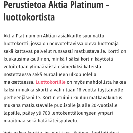
Perustietoa Aktia Platinum -
luottokortista
Aktia Platinum on Aktian asiakkaille suunnattu
luottokortti, jossa on neuvoteltavissa oleva luottoraja
sekä kattavat palvelut runsaasti matkustavalle. Kortti on
kuukausimaksullinen, minkä lisäksi kortin käytöstä
veloitetaan ylimääräistä esimerkiksi käteistä
nostettaessa sekä euroalueen ulkopuolella
maksettaessa.
Luottokortille
on myös mahdollista hakea
kaksi rinnakkaiskorttia vähintään 16 vuotta täyttäneille
perheenjäsenille. Kortin etuihin kuuluu matkavakuutus
mukana matkustavalle puolisolle ja alle 20-vuotialle
lapsille, pääsy yli 700 lentokenttäloungeen ympäri
maailmaa sekä hätäkäteispalvelu.
Voit hakea korttia, jos olet täysi-ikäinen, luottotietosi