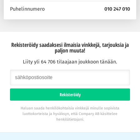
Puhelinnumero
010 247 010
Rekisteröidy saadaksesi ilmaisia vinkkejä, tarjouksia ja
paljon muuta!
Liity yli 64 706 tilaajaan joukkoon tänään.
Rekisteröidy
Haluan saada henkilökohtaisia vinkkejä minulle sopivista
luottokorteista ja hyväksyn, että Compary AB käsittelee
henkilötietojani.