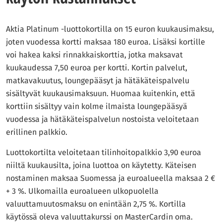
Aktia Platinum -luottokortilla on 15 euron kuukausimaksu,
joten vuodessa kortti maksaa 180 euroa. Lisäksi kortille
voi hakea kaksi rinnakkaiskorttia, jotka maksavat
kuukaudessa 7,50 euroa per kortti. Kortin palvelut,
matkavakuutus, loungepääsyt ja hätäkäteispalvelu
sisältyvät kuukausimaksuun. Huomaa kuitenkin, että
korttiin sisältyy vain kolme ilmaista loungepääsyä
vuodessa ja hätäkäteispalvelun nostoista veloitetaan
erillinen palkkio.
Luottokortilta veloitetaan tilinhoitopalkkio 3,90 euroa
niiltä kuukausilta, joina luottoa on käytetty. Käteisen
nostaminen maksaa Suomessa ja euroalueella maksaa 2 €
+ 3 %. Ulkomailla euroalueen ulkopuolella
valuuttamuutosmaksu on enintään 2,75 %. Kortilla
käytössä oleva valuuttakurssi on MasterCardin oma.