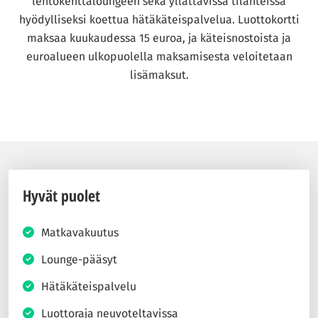
lentokenttäloungeen sekä yllättävissä tilanteissa
hyödylliseksi koettua hätäkäteispalvelua. Luottokortti
maksaa kuukaudessa 15 euroa, ja käteisnostoista ja
euroalueen ulkopuolella maksamisesta veloitetaan
lisämaksut.
Hyvät puolet
Matkavakuutus
Lounge-pääsyt
Hätäkäteispalvelu
Luottoraja neuvoteltavissa