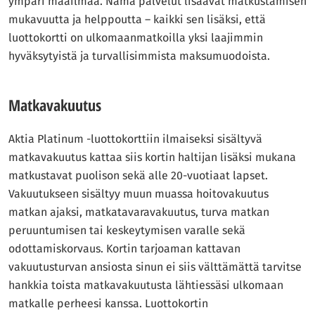
ympäri maailmaa. Nämä palvelut lisäävät matkustamisen
mukavuutta ja helppoutta – kaikki sen lisäksi, että
luottokortti on ulkomaanmatkoilla yksi laajimmin
hyväksytyistä ja turvallisimmista maksumuodoista.
Matkavakuutus
Aktia Platinum -luottokorttiin ilmaiseksi sisältyvä
matkavakuutus kattaa siis kortin haltijan lisäksi mukana
matkustavat puolison sekä alle 20-vuotiaat lapset.
Vakuutukseen sisältyy muun muassa hoitovakuutus
matkan ajaksi, matkatavaravakuutus, turva matkan
peruuntumisen tai keskeytymisen varalle sekä
odottamiskorvaus. Kortin tarjoaman kattavan
vakuutusturvan ansiosta sinun ei siis välttämättä tarvitse
hankkia toista matkavakuutusta lähtiessäsi ulkomaan
matkalle perheesi kanssa. Luottokortin