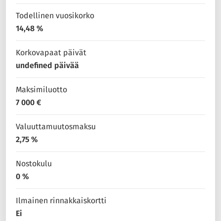
Todellinen vuosikorko
14,48 %
Korkovapaat päivät
undefined päivää
Maksimiluotto
7 000 €
Valuuttamuutosmaksu
2,75 %
Nostokulu
0 %
Ilmainen rinnakkaiskortti
Ei