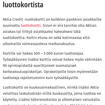
luottokortista
Aktia Credit -luottokortti on kaikkien pankkien asiakkaille
suunnattu
luottokortti
. Sinun ei siis tarvitse olla Aktian
asiakas tai liittyä asiakkaaksi hakeaksesi tätä
luottokorttia. Kortin etuna on sekä kotimaassa että
ulkomailla voimassaoleva matkavakuutus.
Kortille voi hakea 500 – 5 000 euron luottorajaa.
Työssäkäyvien lisäksi korttia voivat hakea myös vähintään
90 opintopistettä suorittaneet suomalaiset
korkeakouluopiskelijat. Opiskelijoille tosin myönnetään
luottoraja rajoitetummin kuin työssäkäyville.
Luottokortti on kuukausimaksullinen, minkä lisäksi Aktia
veloittaa laskutuslisän niiltä kuukausilta, joina luottoa on
käytetty. Lisäksi käteisnostoista ja ulkomaisen valuutalla