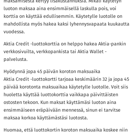
maksamisesta kertyy lisäkustannuksia. Mikäli käytetyn
luoton maksaa aina ensimmäisellä laskulla pois, voi
korttia on käyttää edullisemmin. Käytetylle luotolle on
mahdollista myös hakea kaksi lyhennysvapaata kuukautta
vuodessa.
Aktia Credit -luottokorttia on helppo hakea Aktia-pankin
verkkosivuilta, verkkopankista tai Aktia Wallet -
palvelusta.
Hyödynnä jopa 45 päivän koroton maksuaika
Aktia Credit -luottokortti tarjoaa keskimäärin 32 ja jopa 45
päivää korotonta maksuaikaa käytetylle luotolle. Voit siis
huoletta käyttää luottokorttia vaikkapa päivittäisten
ostosten tekoon. Kun maksat käyttämäsi luoton aina
ensimmäiseen eräpäivään mennessä, sinun ei tarvitse
maksaa korkoa käyttämästäsi luotosta.
Huomaa, että luottokortin koroton maksuaika koskee niin