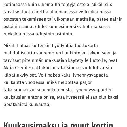
kotimaassa kuin ulkomailla tehtyjä ostoja. Mikäli siis
tarvitset luottokorttia ulkomaisessa verkkokaupassa
ostosten tekemiseen tai ulkomaan matkalla, pätee näihin
ostoihin samat ehdot kuin esimerkiksi kotimaisessa
ruokakaupassa tehtyihin ostoihin.
Mikäli haluat kuitenkin hyödyntää luottokortin
mahdollisuutta suurempien hankintojen tekemiseen ja
tarvitset pitemmän maksuajan käytetylle luotolle, ovat
Aktia Credit -luottokortin takaisinmaksuehdot varsin
kilpailukykyiset. Voit hakea kaksi lyhennysvapaata
kuukautta vuodessa, mikä helpottaa paljon
takaisinmaksun suunnittelemista. Lyhennysvapaiden
kuukausien ehtona on se, että kyseessä ei saa olla kaksi
peräkkäistä kuukautta.
Kuukausimaksu ja muut kortin