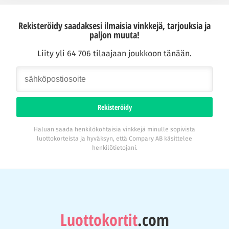
Rekisteröidy saadaksesi ilmaisia vinkkejä, tarjouksia ja
paljon muuta!
Liity yli 64 706 tilaajaan joukkoon tänään.
Rekisteröidy
Haluan saada henkilökohtaisia vinkkejä minulle sopivista
luottokorteista ja hyväksyn, että Compary AB käsittelee
henkilötietojani.
Luottokortit
.com