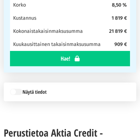
Korko
8,50 %
Kustannus
1 819 €
Kokonaistakaisinmaksusumma
21 819 €
Kuukausittainen takaisinmaksusumma
909 €
Hae!
Näytä tiedot
Perustietoa Aktia Credit -