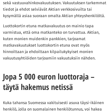
sekä vastuuvahinkovakuutuksen. Vakuutuksen tarkemmat
tiedot ja ehdot selviävät Aktian verkkosivuilta tai
kysymällä asiaa suoraan omalta Aktian yhteyshenkilöltä.
Luottokortin etuna matkavakuutus on mainio tapa
varmistua, että oma matkanteko on turvattua. Aktian,
kuten monien muidenkin pankkien, tarjoamat
matkavakuutukset luottokortin etuna ovat myös
hinnoiltaan ja ehdoiltaan kilpailukykyiset monien
vakuutusyhtiöiden tarjoamiin vakuutuksiin nähden.
Jopa 5 000 euron luottoraja –
täytä hakemus netissä
Kuka tahansa Suomessa vakituisesti asuva täysi-ikäinen
henkilö, jolla on suomalainen henkilötunnus, voi hakea