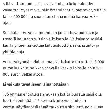
sillä velkaantumisen kasvu voi uhata koko talouden
vakautta. Myös maksuhäiriömerkinnät huolettavat, sillä jo
lähes 400 000:lla suomalaisella ja määrä kasvaa koko
ajan.
Suomalaisten velkaantuminen jatkaa kasvamistaan ja
trendiä halutaan suitsia velkakatolla. Velkakatto koskisi
kaikki yhteenlaskettuja kulutusluottoja sekä asunto- ja
yhtiölainoja.
Velkatyöryhmän ehdottaman velkakatto tarkottaisi 3 000
euron kuukausipalkkaa saavalle keskituloiselle noin 170
000 euron velkakattoa.
Ei vaikuta tavalliseen lainanottajaan
Työryhmän ehdotuksen mukaan kotitaloudella saisi olla
luottoja enintään 4,5 kertaa bruttovuositulojen
verran. Käytännössä tämä tarkoittaa sitä, että noin 3 000