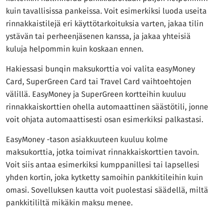
kuin tavallisissa pankeissa. Voit esimerkiksi luoda useita
rinnakkaistilejä eri käyttötarkoituksia varten, jakaa tilin
ystävän tai perheenjäsenen kanssa, ja jakaa yhteisiä
kuluja helpommin kuin koskaan ennen.
Hakiessasi bunqin maksukorttia voi valita easyMoney
Card, SuperGreen Card tai Travel Card vaihtoehtojen
välillä. EasyMoney ja SuperGreen kortteihin kuuluu
rinnakkaiskorttien ohella automaattinen säästötili, jonne
voit ohjata automaattisesti osan esimerkiksi palkastasi.
EasyMoney -tason asiakkuuteen kuuluu kolme
maksukorttia, jotka toimivat rinnakkaiskorttien tavoin.
Voit siis antaa esimerkiksi kumppanillesi tai lapsellesi
yhden kortin, joka kytketty samoihin pankkitileihin kuin
omasi. Sovelluksen kautta voit puolestasi säädellä, miltä
pankkitililtä mikäkin maksu menee.