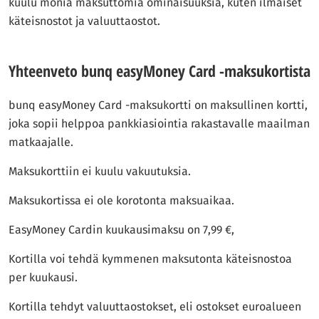
kuulu monia maksuttomia ominaisuuksia, kuten ilmaiset
käteisnostot ja valuuttaostot.
Yhteenveto bunq easyMoney Card -maksukortista
bunq easyMoney Card -maksukortti on maksullinen kortti,
joka sopii helppoa pankkiasiointia rakastavalle maailman
matkaajalle.
Maksukorttiin ei kuulu vakuutuksia.
Maksukortissa ei ole korotonta maksuaikaa.
EasyMoney Cardin kuukausimaksu on 7,99 €,
Kortilla voi tehdä kymmenen maksutonta käteisnostoa
per kuukausi.
Kortilla tehdyt valuuttaostokset, eli ostokset euroalueen