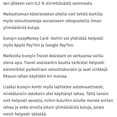
sen jälkeen vain 0,5 % siirrettävästä summasta.
Maksuttoman käteisnoston ohella voit tehdä kortilla
myös valuuttaostoja euroalueen ulkopuolella ilman
ylimääräisiä kuluja.
bunqin easyMoney Card -kortin voi yhdistää helposti
myös Apple Pay’hin ja Google Pay’hin.
Matkoilla bunqin Travel Assistant on vertaansa vailla
oleva apu. Travel assistantin kautta tarkistat helposti
esimerkiksi paikallisen valuuttakurssin ja saat vinkkejä
fiksuun rahan käyttöön eri maissa.
Lisäksi bunqin kortti myös lajittelee automaattisesti,
minkälaisiin ostoksiin olet käyttänyt rahaa. Tällä tavoin
voit helposti seurata, mihin kuluihin sinulle menee eniten
rahaa ja onko sinulla jotain ylimääräisiä kuluja, joista
voisit helposti säästää.