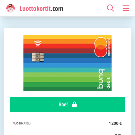
Luottokortit
.com
Hae!
1 200 €
VUOSIMAKSU