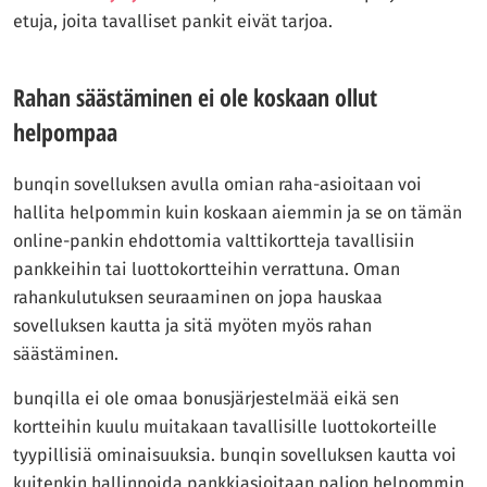
etuja, joita tavalliset pankit eivät tarjoa.
Rahan säästäminen ei ole koskaan ollut
helpompaa
bunqin sovelluksen avulla omian raha-asioitaan voi
hallita helpommin kuin koskaan aiemmin ja se on tämän
online-pankin ehdottomia valttikortteja tavallisiin
pankkeihin tai luottokortteihin verrattuna. Oman
rahankulutuksen seuraaminen on jopa hauskaa
sovelluksen kautta ja sitä myöten myös rahan
säästäminen.
bunqilla ei ole omaa bonusjärjestelmää eikä sen
kortteihin kuulu muitakaan tavallisille luottokorteille
tyypillisiä ominaisuuksia. bunqin sovelluksen kautta voi
kuitenkin hallinnoida pankkiasioitaan paljon helpommin