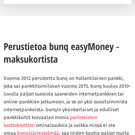
Perustietoa bunq easyMoney -
maksukortista
Vuonna 2012 perustettu bunq on hollantilainen pankki,
joka sai pankkitoimiluvan vuonna 2015. bunq kuuluu 2010-
luvulla paljon suosiota saaneiden internetpankkien tai
online-pankkien jatkumoon, ja se on yksi suosituimmista
internetpankeista. bunqin yksinkertaiset ja edulliset
pankkikortit korvaatan monia
perinteisten
luottokorttien
ominaisuuksia ja vaikka niissä ei ole
omaa
bonusjärjestelmää
, saa niiden kautta paljon muita