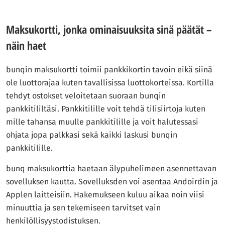
Maksukortti, jonka ominaisuuksita sinä päätät –
näin haet
bunqin maksukortti toimii pankkikortin tavoin eikä siinä
ole luottorajaa kuten tavallisissa luottokorteissa. Kortilla
tehdyt ostokset veloitetaan suoraan bunqin
pankkitililtäsi. Pankkitilille voit tehdä tilisiirtoja kuten
mille tahansa muulle pankkitilille ja voit halutessasi
ohjata jopa palkkasi sekä kaikki laskusi bunqin
pankkitilille.
bunq maksukorttia haetaan älypuhelimeen asennettavan
sovelluksen kautta. Sovelluksden voi asentaa Andoirdin ja
Applen laitteisiin. Hakemukseen kuluu aikaa noin viisi
minuuttia ja sen tekemiseen tarvitset vain
henkilöllisyystodistuksen.