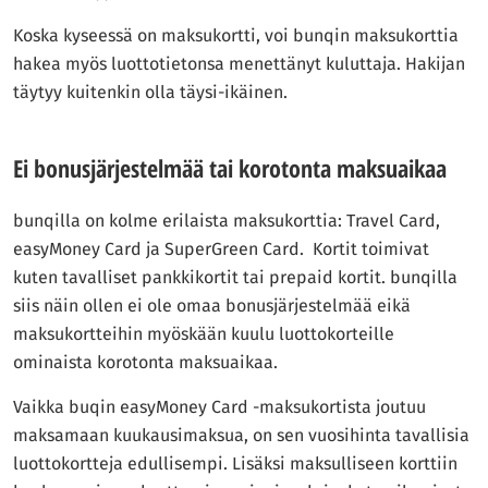
Koska kyseessä on maksukortti, voi bunqin maksukorttia
hakea myös luottotietonsa menettänyt kuluttaja. Hakijan
täytyy kuitenkin olla täysi-ikäinen.
Ei bonusjärjestelmää tai korotonta maksuaikaa
bunqilla on kolme erilaista maksukorttia: Travel Card,
easyMoney Card ja SuperGreen Card. Kortit toimivat
kuten tavalliset pankkikortit tai prepaid kortit. bunqilla
siis näin ollen ei ole omaa bonusjärjestelmää eikä
maksukortteihin myöskään kuulu luottokorteille
ominaista korotonta maksuaikaa.
Vaikka buqin easyMoney Card -maksukortista joutuu
maksamaan kuukausimaksua, on sen vuosihinta tavallisia
luottokortteja edullisempi. Lisäksi maksulliseen korttiin