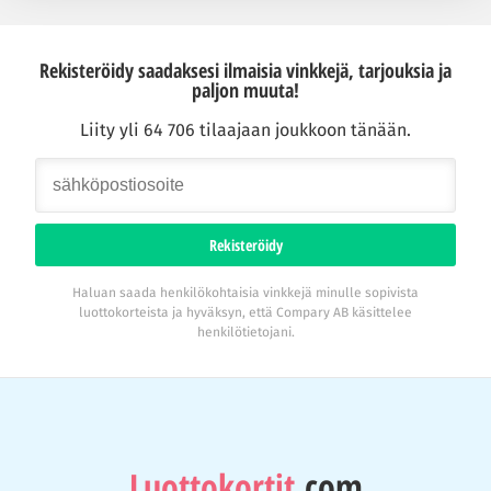
Rekisteröidy saadaksesi ilmaisia vinkkejä, tarjouksia ja
paljon muuta!
Liity yli 64 706 tilaajaan joukkoon tänään.
Rekisteröidy
Haluan saada henkilökohtaisia vinkkejä minulle sopivista
luottokorteista ja hyväksyn, että Compary AB käsittelee
henkilötietojani.
Luottokortit
.com