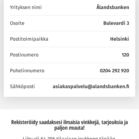
Yrityksen nimi
Ålandsbanken
Osoite
Bulevardi 3
Postitoimipaikka
Helsinki
Postinumero
120
Puhelinnumero
0204 292 920
Sähköposti
asiakaspalvelu@alandsbanken.fi
Rekisteröidy saadaksesi ilmaisia vinkkejä, tarjouksia ja
paljon muuta!
Liity yli 64 706 tilaajaan joukkoon tänään.