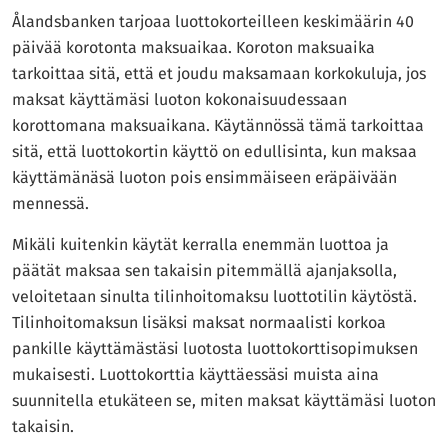
Ålandsbanken tarjoaa luottokorteilleen keskimäärin 40
päivää korotonta maksuaikaa. Koroton maksuaika
tarkoittaa sitä, että et joudu maksamaan korkokuluja, jos
maksat käyttämäsi luoton kokonaisuudessaan
korottomana maksuaikana. Käytännössä tämä tarkoittaa
sitä, että luottokortin käyttö on edullisinta, kun maksaa
käyttämänäsä luoton pois ensimmäiseen eräpäivään
mennessä.
Mikäli kuitenkin käytät kerralla enemmän luottoa ja
päätät maksaa sen takaisin pitemmällä ajanjaksolla,
veloitetaan sinulta tilinhoitomaksu luottotilin käytöstä.
Tilinhoitomaksun lisäksi maksat normaalisti korkoa
pankille käyttämästäsi luotosta luottokorttisopimuksen
mukaisesti. Luottokorttia käyttäessäsi muista aina
suunnitella etukäteen se, miten maksat käyttämäsi luoton
takaisin.