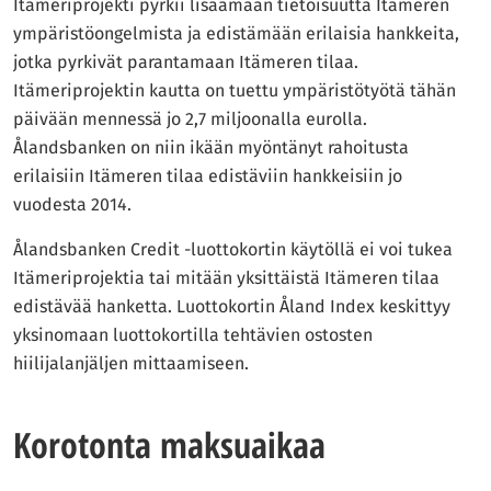
Itämeriprojekti pyrkii lisäämään tietoisuutta Itämeren
ympäristöongelmista ja edistämään erilaisia hankkeita,
jotka pyrkivät parantamaan Itämeren tilaa.
Itämeriprojektin kautta on tuettu ympäristötyötä tähän
päivään mennessä jo 2,7 miljoonalla eurolla.
Ålandsbanken on niin ikään myöntänyt rahoitusta
erilaisiin Itämeren tilaa edistäviin hankkeisiin jo
vuodesta 2014.
Ålandsbanken Credit -luottokortin käytöllä ei voi tukea
Itämeriprojektia tai mitään yksittäistä Itämeren tilaa
edistävää hanketta. Luottokortin Åland Index keskittyy
yksinomaan luottokortilla tehtävien ostosten
hiilijalanjäljen mittaamiseen.
Korotonta maksuaikaa