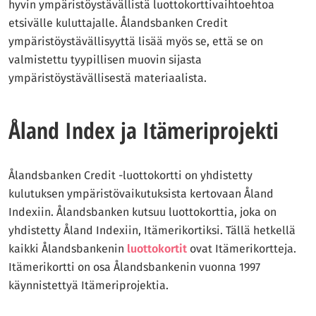
hyvin ympäristöystävällistä luottokorttivaihtoehtoa
etsivälle kuluttajalle. Ålandsbanken Credit
ympäristöystävällisyyttä lisää myös se, että se on
valmistettu tyypillisen muovin sijasta
ympäristöystävällisestä materiaalista.
Åland Index ja Itämeriprojekti
Ålandsbanken Credit -luottokortti on yhdistetty
kulutuksen ympäristövaikutuksista kertovaan Åland
Indexiin. Ålandsbanken kutsuu luottokorttia, joka on
yhdistetty Åland Indexiin, Itämerikortiksi. Tällä hetkellä
kaikki Ålandsbankenin
luottokortit
ovat Itämerikortteja.
Itämerikortti on osa Ålandsbankenin vuonna 1997
käynnistettyä Itämeriprojektia.