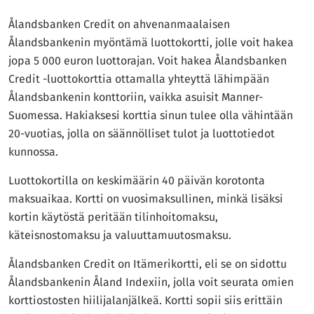
Ålandsbanken Credit on ahvenanmaalaisen
Ålandsbankenin myöntämä luottokortti, jolle voit hakea
jopa 5 000 euron luottorajan. Voit hakea Ålandsbanken
Credit -luottokorttia ottamalla yhteyttä lähimpään
Ålandsbankenin konttoriin, vaikka asuisit Manner-
Suomessa. Hakiaksesi korttia sinun tulee olla vähintään
20-vuotias, jolla on säännölliset tulot ja luottotiedot
kunnossa.
Luottokortilla on keskimäärin 40 päivän korotonta
maksuaikaa. Kortti on vuosimaksullinen, minkä lisäksi
kortin käytöstä peritään tilinhoitomaksu,
käteisnostomaksu ja valuuttamuutosmaksu.
Ålandsbanken Credit on Itämerikortti, eli se on sidottu
Ålandsbankenin Åland Indexiin, jolla voit seurata omien
korttiostosten hiilijalanjälkeä. Kortti sopii siis erittäin